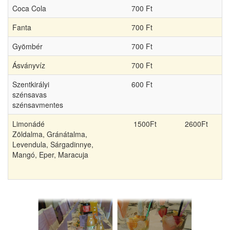
Coca Cola
700 Ft
Fanta
700 Ft
Gyömbér
700 Ft
Ásványvíz
700 Ft
Szentkirályi
600 Ft
szénsavas
szénsavmentes
Limonádé
1500Ft
2600Ft
Zöldalma, Gránátalma,
Levendula, Sárgadinnye,
Mangó, Eper, Maracuja