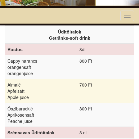
Toggl
naviga
Üditőitalok
Getränke-soft drink
Rostos
3dl
Cappy narancs
800 Ft
orangensaft
orangenjuice
Almalé
700 Ft
Apfelsaft
Apple juice
Őszibaracklé
800 Ft
Aprikosensaft
Peache juice
Szénsavas Üditőitalok
3 dl