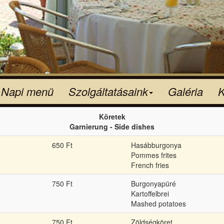
Napi menü
Szolgáltatásaink
Galéria
K
Köretek
Garnierung - Side dishes
650 Ft
Hasábburgonya
Pommes frites
French fries
750 Ft
Burgonyapüré
Kartoffelbrei
Mashed potatoes
750 Ft
Zöldségköret