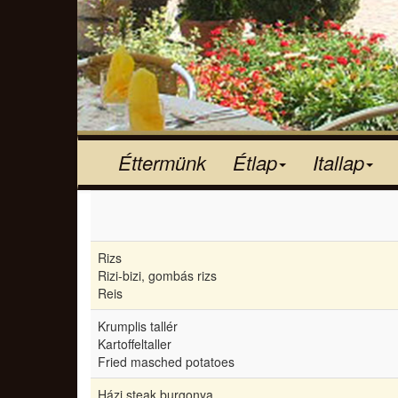
Éttermünk
Étlap
Itallap
Rizs
Rizi-bizi, gombás rizs
Reis
Krumplis tallér
Kartoffeltaller
Fried masched potatoes
Házi steak burgonya