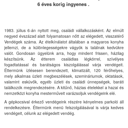
6 éves korig ingyenes .
1983. július 6-án nyitott meg, családi vállalkozásként. Az elmúlt
negyed évszázad alatt folyamatosan nőtt az elégedett, visszatérő
Vendégek száma. Az ételkínálatot általában a magyaros konyha
jellemzi, de a különlegességekre vágyók is találnak kedvükre
valót. Gondosan ügyelünk arra, hogy mindent frissen, házilag
készítsünk. Az étterem családias légkörrel, szívélyes
fogadtatással és barátságos kiszolgálással várja vendégeit.
Éttermünk ízlésesen berendezett, klimatizált, 120 férőhelyes,
mely alkalmas üzleti megbeszélések, szemináriumok, oktatások,
valamint esküvők, egyéb üzleti és családi ünnepségek, baráti
találkozók megrendezésére. A kitűnő, házias ételekkel a hazai és
nemzetközi konyha mesterműveit varázsoljuk vendégeink elé.
A gépkocsival érkező vendégeink részére kényelmes parkoló áll
rendelkezésre. Éttermünk menü felszolgálásával is várja kedves
vendégeit, célunk az elégedett vendég.