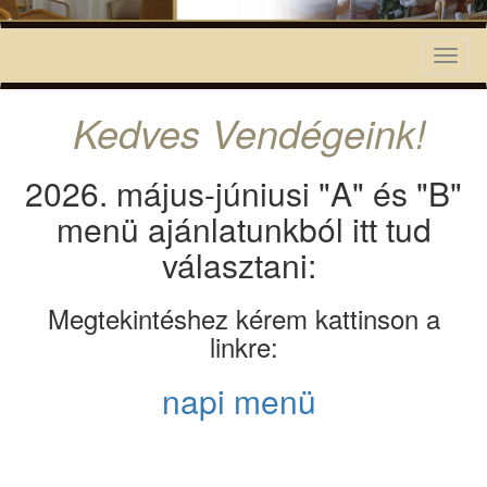
Toggl
naviga
Kedves Vendégeink!
2026. május-júniusi "A" és "B"
menü ajánlatunkból itt tud
választani:
Megtekintéshez kérem kattinson a
linkre:
napi menü