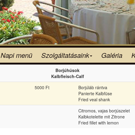
Napi menü
Szolgáltatásaink
Galéria
K
Borjúhúsok
Kalbfleisch-Calf
5000 Ft
Borjúláb rántva
Panierte Kalbfüse
Fried veal shank
Citromos, vajas borjúszelet
Kalbkotelette mit Zitrone
Fried fillet with lemon