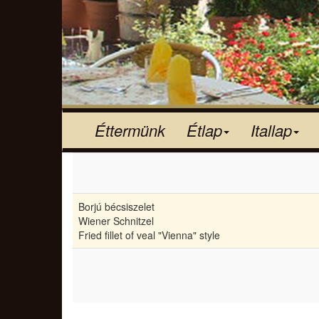
Éttermünk
Étlap
Itallap
Borjú bécsiszelet
Wiener Schnitzel
Fried fillet of veal "Vienna" style